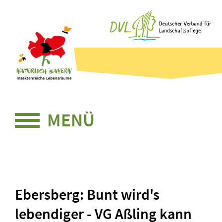
Zum
Zum
Seiteninhalt
Menü
Projektsteckbrief
Ebersberg: Bunt wird's
lebendiger - VG Aßling kann