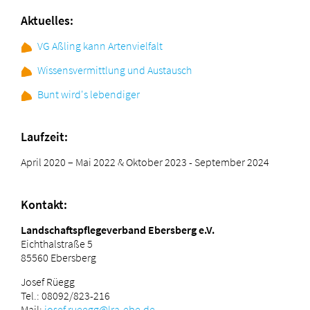
Aktuelles:
VG Aßling kann Artenvielfalt
Wissensvermittlung und Austausch
Bunt wird's lebendiger
Laufzeit:
April 2020 – Mai 2022 & Oktober 2023 - September 2024
Kontakt:
Landschaftspflegeverband Ebersberg e.V.
Eichthalstraße 5
85560 Ebersberg
Josef Rüegg
Tel.: 08092/823-216
Mail:
josef.rueegg@lra-ebe.de